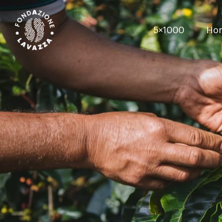
5×1000
Ho