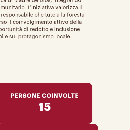
onica di Madre de Dios, integrando
nitario. L’iniziativa valorizza il
esponsabile che tutela la foresta
rso il coinvolgimento attivo della
ortunità di reddito e inclusione
i e sul protagonismo locale.
PERSONE COINVOLTE
15